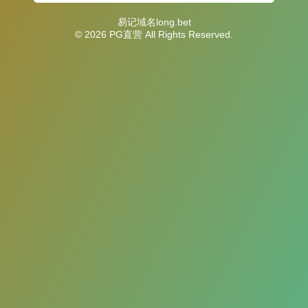
易记域名long.bet
© 2026 PG直营 All Rights Reserved.